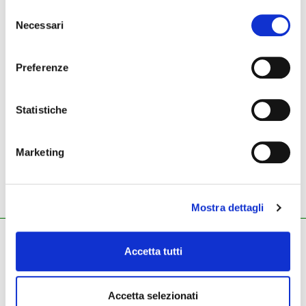
C
ONTRABBASSI
Selezione
Necessari
del
consenso
V
IOLE
Preferenze
V
IOLINI
Statistiche
V
Marketing
IOLONCELLI
Mostra dettagli
ZECCHINI G. S.R.L.
Accetta tutti
Pianoforti - Strumenti musicali
Tel.
045.8002780
/ Fax 045.8012858
email:
info@zecchinimusica.it
Accetta selezionati
email pec:
zecchini@pec.it