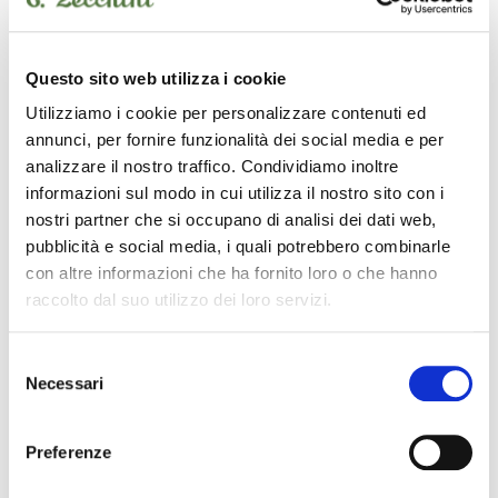
NUOVO
USATO
Questo sito web utilizza i cookie
Utilizziamo i cookie per personalizzare contenuti ed
strumenti usati
BASSI
annunci, per fornire funzionalità dei social media e per
analizzare il nostro traffico. Condividiamo inoltre
informazioni sul modo in cui utilizza il nostro sito con i
nostri partner che si occupano di analisi dei dati web,
pubblicità e social media, i quali potrebbero combinarle
con altre informazioni che ha fornito loro o che hanno
raccolto dal suo utilizzo dei loro servizi.
Selezione
B
ASSI
Necessari
del
consenso
E
LETTRICI
Preferenze