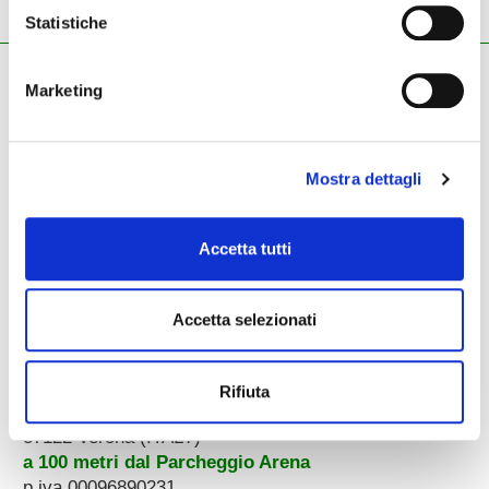
Statistiche
ZECCHINI G. S.R.L.
Marketing
Pianoforti - Strumenti musicali
Tel.
045.8002780
/ Fax 045.8012858
email:
info@zecchinimusica.it
email pec:
zecchini@pec.it
Mostra dettagli
whatsapp:
3896251810
Accetta tutti
Accetta selezionati
Rifiuta
Corso Porta Nuova, 51/55
37122 Verona (ITALY)
a 100 metri dal Parcheggio Arena
p.iva 00096890231