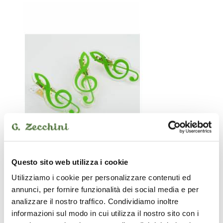
Questo sito web utilizza i cookie
Utilizziamo i cookie per personalizzare contenuti ed
Le immagini e le descrizioni dei prodotti riproducono nel modo più
annunci, per fornire funzionalità dei social media e per
fedele le caratteristiche degli stessi. Possono peraltro sussistere
errori o difformità sull’aspetto e nella descrizione dei beni e dei loro
analizzare il nostro traffico. Condividiamo inoltre
accessori. Le immagini e le descrizioni devono quindi intendersi
informazioni sul modo in cui utilizza il nostro sito con i
come indicative. Farà fede la descrizione del prodotto contenuta nel