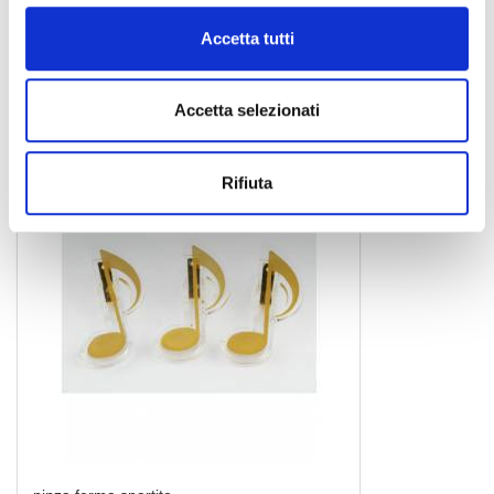
pinza ferma spartito
Accetta tutti
Accetta selezionati
ARG
Rifiuta