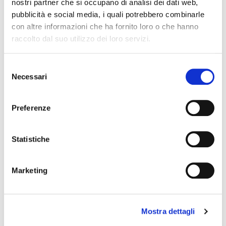
nostri partner che si occupano di analisi dei dati web,
modulo d’ordine.
pubblicità e social media, i quali potrebbero combinarle
con altre informazioni che ha fornito loro o che hanno
raccolto dal suo utilizzo dei loro servizi.
ARG
Selezione
Necessari
del
consenso
Preferenze
Statistiche
Marketing
Mostra dettagli