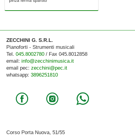
pinza ferma spartito
ZECCHINI G. S.R.L.
Pianoforti - Strumenti musicali
Tel.
045.8002780
/ Fax 045.8012858
email:
info@zecchinimusica.it
email pec:
zecchini@pec.it
whatsapp:
3896251810
Corso Porta Nuova, 51/55