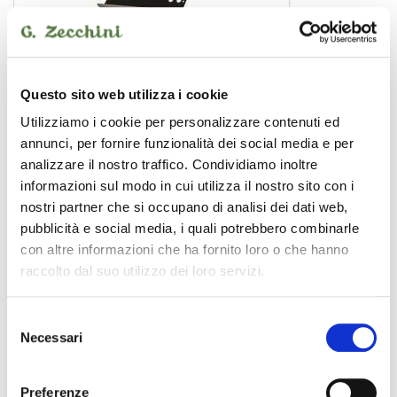
Questo sito web utilizza i cookie
Utilizziamo i cookie per personalizzare contenuti ed
annunci, per fornire funzionalità dei social media e per
analizzare il nostro traffico. Condividiamo inoltre
informazioni sul modo in cui utilizza il nostro sito con i
nostri partner che si occupano di analisi dei dati web,
pubblicità e social media, i quali potrebbero combinarle
MS330 con borsa
con altre informazioni che ha fornito loro o che hanno
leggio
raccolto dal suo utilizzo dei loro servizi.
34,90 €
Selezione
Necessari
del
K&M
consenso
Preferenze