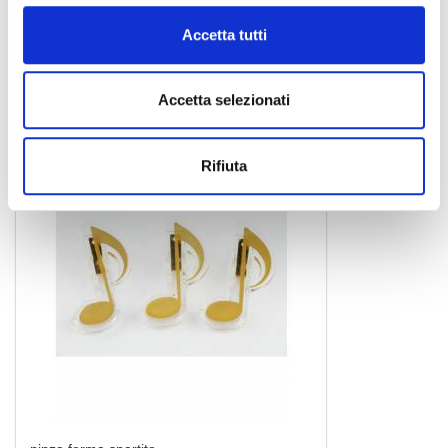
pinza ferma spartito
Accetta tutti
Accetta selezionati
ARG
Rifiuta