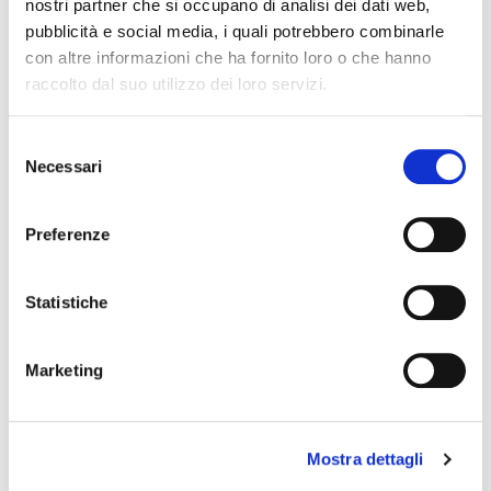
nostri partner che si occupano di analisi dei dati web,
modulo d’ordine.
pubblicità e social media, i quali potrebbero combinarle
con altre informazioni che ha fornito loro o che hanno
raccolto dal suo utilizzo dei loro servizi.
ARG
Selezione
Necessari
del
consenso
Preferenze
Statistiche
Marketing
Mostra dettagli