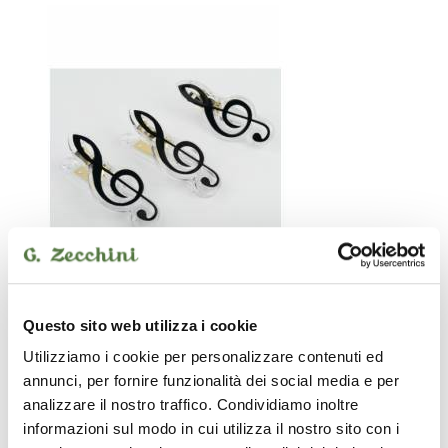
Questo sito web utilizza i cookie
Utilizziamo i cookie per personalizzare contenuti ed
Le immagini e le descrizioni dei prodotti riproducono nel modo più
annunci, per fornire funzionalità dei social media e per
fedele le caratteristiche degli stessi. Possono peraltro sussistere
errori o difformità sull’aspetto e nella descrizione dei beni e dei loro
analizzare il nostro traffico. Condividiamo inoltre
accessori. Le immagini e le descrizioni devono quindi intendersi
informazioni sul modo in cui utilizza il nostro sito con i
come indicative. Farà fede la descrizione del prodotto contenuta nel