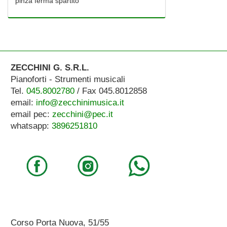
pinza ferma spartito
ZECCHINI G. S.R.L.
Pianoforti - Strumenti musicali
Tel.
045.8002780
/ Fax 045.8012858
email:
info@zecchinimusica.it
email pec:
zecchini@pec.it
whatsapp:
3896251810
Corso Porta Nuova, 51/55