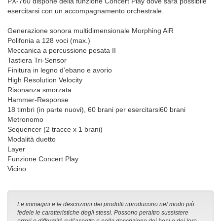
PX-760 dispone della funzione Concert Play dove sarà possibile
esercitarsi con un accompagnamento orchestrale.
Generazione sonora multidimensionale Morphing AiR
Polifonia a 128 voci (max.)
Meccanica a percussione pesata II
Tastiera Tri-Sensor
Finitura in legno d’ebano e avorio
High Resolution Velocity
Risonanza smorzata
Hammer-Response
18 timbri (in parte nuovi), 60 brani per esercitarsi60 brani
Metronomo
Sequencer (2 tracce x 1 brani)
Modalità duetto
Layer
Funzione Concert Play
Vicino
Le immagini e le descrizioni dei prodotti riproducono nel modo più
fedele le caratteristiche degli stessi. Possono peraltro sussistere