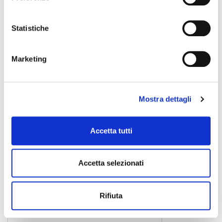
CDP-S100 BK
Statistiche
pianoforte digitale
Marketing
CASIO
Mostra dettagli
Accetta tutti
Accetta selezionati
Rifiuta