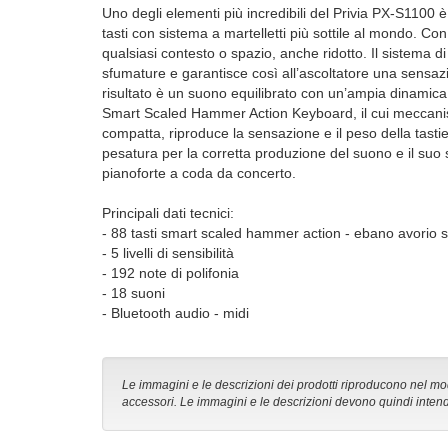
Uno degli elementi più incredibili del Privia PX-S1100 è 
tasti con sistema a martelletti più sottile al mondo. Co
qualsiasi contesto o spazio, anche ridotto. Il sistema di
sfumature e garantisce così all’ascoltatore una sensaz
risultato è un suono equilibrato con un’ampia dinamica tra 
Smart Scaled Hammer Action Keyboard, il cui meccanismo
compatta, riproduce la sensazione e il peso della tastie
pesatura per la corretta produzione del suono e il su
pianoforte a coda da concerto.
Principali dati tecnici:
- 88 tasti smart scaled hammer action - ebano avorio si
- 5 livelli di sensibilità
- 192 note di polifonia
- 18 suoni
- Bluetooth audio - midi
Le immagini e le descrizioni dei prodotti riproducono nel modo
accessori. Le immagini e le descrizioni devono quindi intend