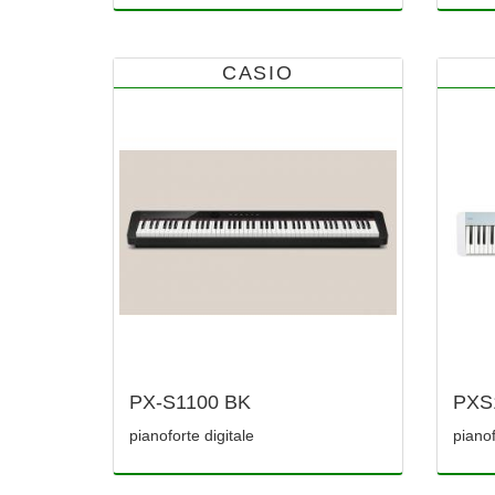
CASIO
PX-S1100 BK
PXS1
pianoforte digitale
pianof