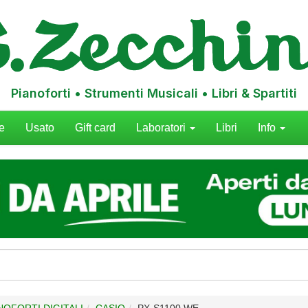
Pianoforti • Strumenti Musicali • Libri & Spartiti
e
Usato
Gift card
Laboratori
Libri
Info
ANOFORTI DIGITALI
CASIO
PX-S1100 WE