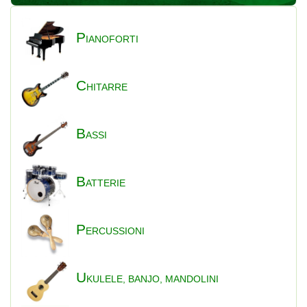
P
IANOFORTI
C
HITARRE
B
ASSI
B
ATTERIE
P
ERCUSSIONI
U
KULELE, BANJO, MANDOLINI