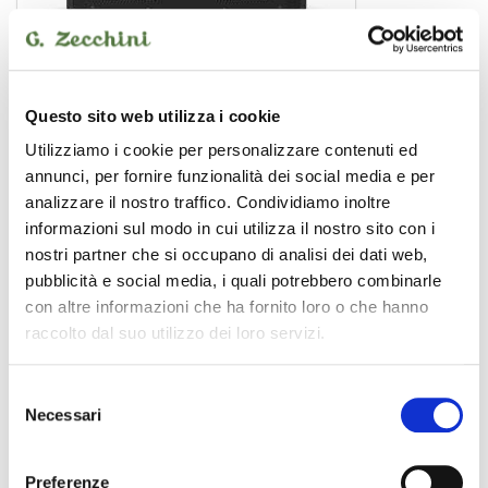
TS12S
Questo sito web utilizza i cookie
subwoofer
519,00 €
Utilizziamo i cookie per personalizzare contenuti ed
annunci, per fornire funzionalità dei social media e per
analizzare il nostro traffico. Condividiamo inoltre
KAWAI
informazioni sul modo in cui utilizza il nostro sito con i
nostri partner che si occupano di analisi dei dati web,
PROMO
pubblicità e social media, i quali potrebbero combinarle
con altre informazioni che ha fornito loro o che hanno
raccolto dal suo utilizzo dei loro servizi.
Selezione
Necessari
del
consenso
Preferenze