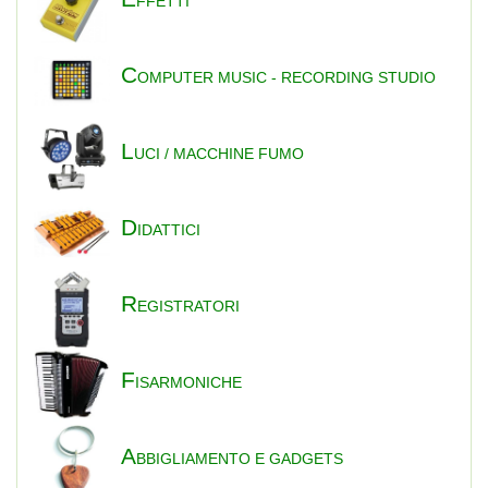
FFETTI
C
OMPUTER MUSIC - RECORDING STUDIO
L
UCI / MACCHINE FUMO
D
IDATTICI
R
EGISTRATORI
F
ISARMONICHE
A
BBIGLIAMENTO E GADGETS