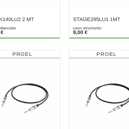
K140LU2 2 MT
STAGE295LU1 1MT
ilanciato
cavo strumento
 €
8,00 €
PROEL
PROEL