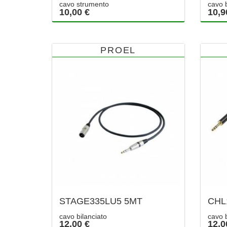
cavo strumento
cavo b
10,00 €
10,9
PROEL
STAGE335LU5 5MT
CHL
cavo bilanciato
cavo b
12,00 €
12,0