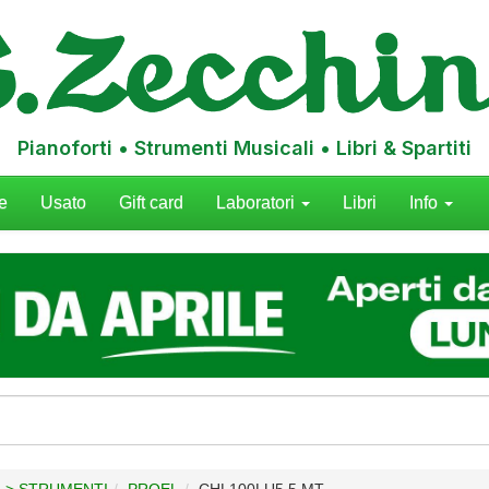
Pianoforti • Strumenti Musicali • Libri & Spartiti
e
Usato
Gift card
Laboratori
Libri
Info
I > STRUMENTI
PROEL
CHL100LU5 5 MT