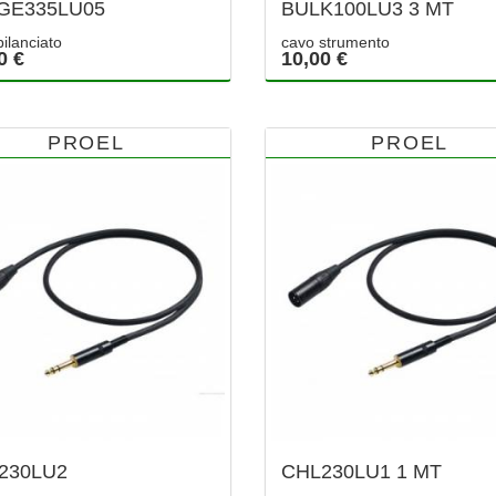
GE335LU05
BULK100LU3 3 MT
ilanciato
cavo strumento
0 €
10,00 €
PROEL
PROEL
230LU2
CHL230LU1 1 MT