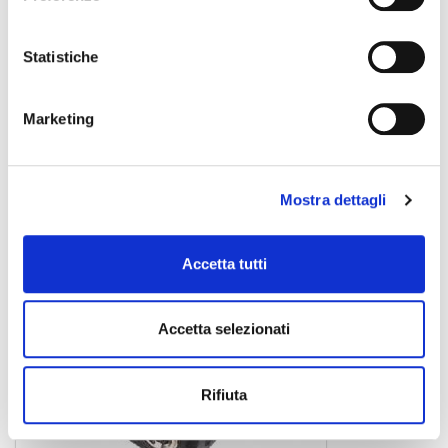
Statistiche
SADA038-1
adattatore
1,00 €
Marketing
SOUNDSATION
Mostra dettagli
Accetta tutti
Accetta selezionati
Rifiuta