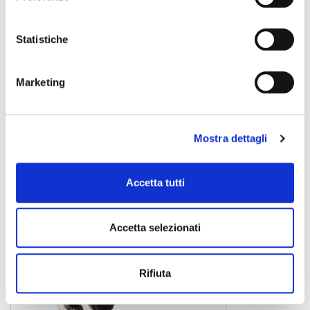
Statistiche
SADA035-1
adattatore
1,00 €
Marketing
SOUNDSATION
Mostra dettagli
Accetta tutti
Accetta selezionati
Rifiuta