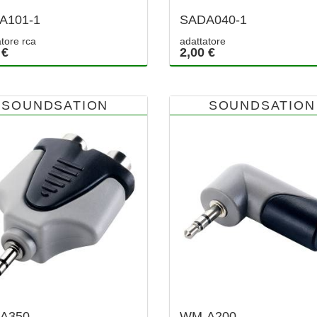
A101-1
SADA040-1
tore rca
adattatore
 €
2,00 €
SOUNDSATION
SOUNDSATION
A350
WM-A200