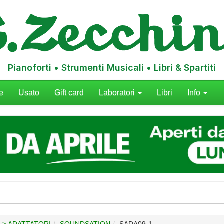
Pianoforti • Strumenti Musicali • Libri & Spartiti
e
Usato
Gift card
Laboratori
Libri
Info
 > ADATTATORI
SOUNDSATION
SADA09-1