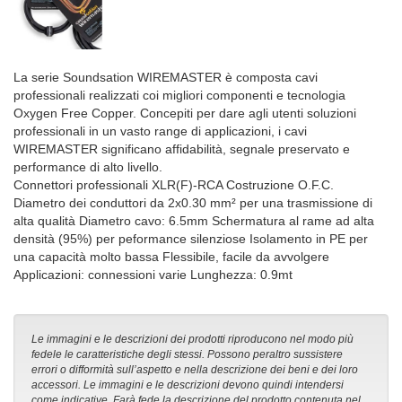
La serie Soundsation WIREMASTER è composta cavi
professionali realizzati coi migliori componenti e tecnologia
Oxygen Free Copper. Concepiti per dare agli utenti soluzioni
professionali in un vasto range di applicazioni, i cavi
WIREMASTER significano affidabilità, segnale preservato e
performance di alto livello.
Connettori professionali XLR(F)-RCA Costruzione O.F.C.
Diametro dei conduttori da 2x0.30 mm² per una trasmissione di
alta qualità Diametro cavo: 6.5mm Schermatura al rame ad alta
densità (95%) per peformance silenziose Isolamento in PE per
una capacità molto bassa Flessibile, facile da avvolgere
Applicazioni: connessioni varie Lunghezza: 0.9mt
Le immagini e le descrizioni dei prodotti riproducono nel modo più
fedele le caratteristiche degli stessi. Possono peraltro sussistere
errori o difformità sull’aspetto e nella descrizione dei beni e dei loro
accessori. Le immagini e le descrizioni devono quindi intendersi
come indicative. Farà fede la descrizione del prodotto contenuta nel