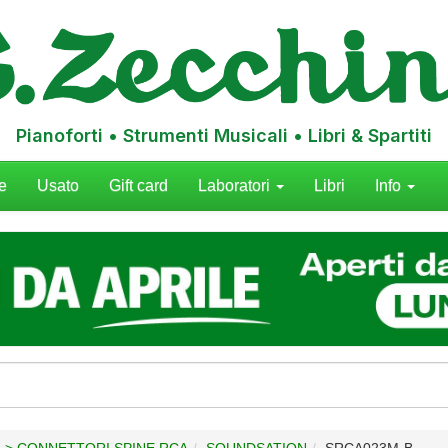
Pianoforti • Strumenti Musicali • Libri & Spartiti
e
Usato
Gift card
Laboratori
Libri
Info
I > CONNETTORI SPINE RCA
SOUNDSATION
SRCA023M-B