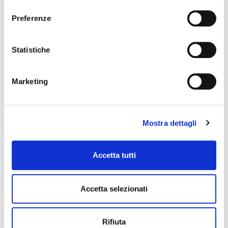
consenso
SOUNDSATION
Preferenze
Statistiche
Marketing
Mostra dettagli
Accetta tutti
Accetta selezionati
SXLR01F-B
connettore xlr
36,00 €
Rifiuta