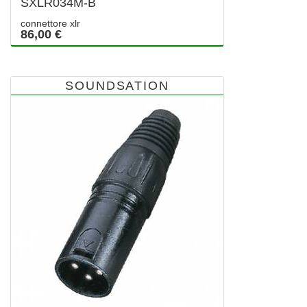
SXLR034M-B
connettore xlr
86,00 €
SOUNDSATION