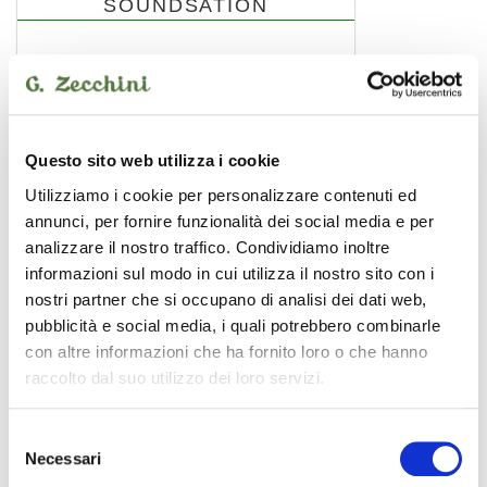
SOUNDSATION
Questo sito web utilizza i cookie
Utilizziamo i cookie per personalizzare contenuti ed
annunci, per fornire funzionalità dei social media e per
analizzare il nostro traffico. Condividiamo inoltre
informazioni sul modo in cui utilizza il nostro sito con i
nostri partner che si occupano di analisi dei dati web,
pubblicità e social media, i quali potrebbero combinarle
con altre informazioni che ha fornito loro o che hanno
raccolto dal suo utilizzo dei loro servizi.
WM-CX-5M
connettore xlr 5 poli
3,00 €
Selezione
Necessari
del