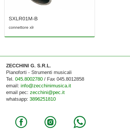
SXLR01M-B
connettore xlr
ZECCHINI G. S.R.L.
Pianoforti - Strumenti musicali
Tel.
045.8002780
/ Fax 045.8012858
email:
info@zecchinimusica.it
email pec:
zecchini@pec.it
whatsapp:
3896251810