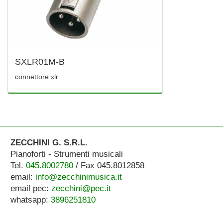
SXLR01M-B
connettore xlr
ZECCHINI G. S.R.L.
Pianoforti - Strumenti musicali
Tel.
045.8002780
/ Fax 045.8012858
email:
info@zecchinimusica.it
email pec:
zecchini@pec.it
whatsapp:
3896251810