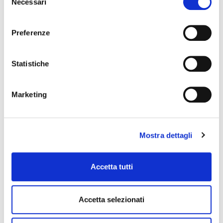
Necessari
del
3,00 €
consenso
Preferenze
SOUNDSATION
Statistiche
Marketing
Mostra dettagli
Accetta tutti
Accetta selezionati
SXLR01F-B