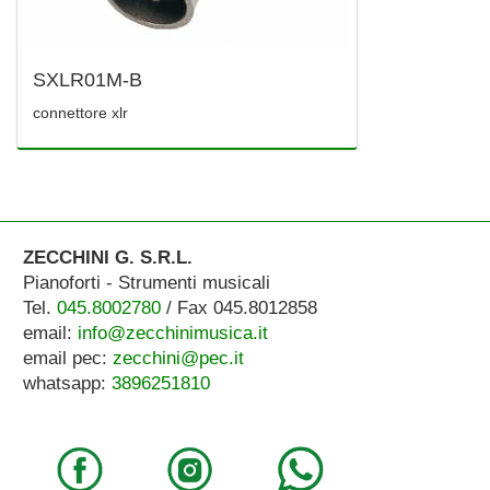
SXLR01M-B
connettore xlr
ZECCHINI G. S.R.L.
Pianoforti - Strumenti musicali
Tel.
045.8002780
/ Fax 045.8012858
email:
info@zecchinimusica.it
email pec:
zecchini@pec.it
whatsapp:
3896251810