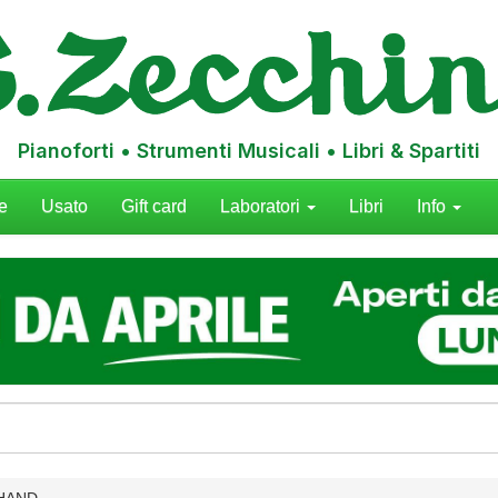
Pianoforti • Strumenti Musicali • Libri & Spartiti
e
Usato
Gift card
Laboratori
Libri
Info
 HAND