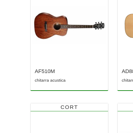
AF510M
AD8
chitarra acustica
chitar
CORT