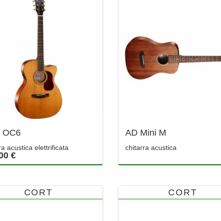
d OC6
AD Mini M
ra acustica elettrificata
chitarra acustica
00 €
CORT
CORT