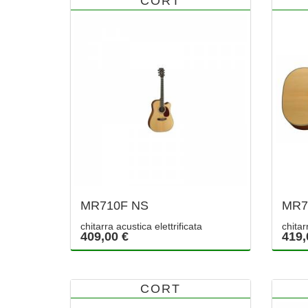
CORT
MR710F NS
MR7
chitarra acustica elettrificata
chitar
409,00 €
419,
CORT