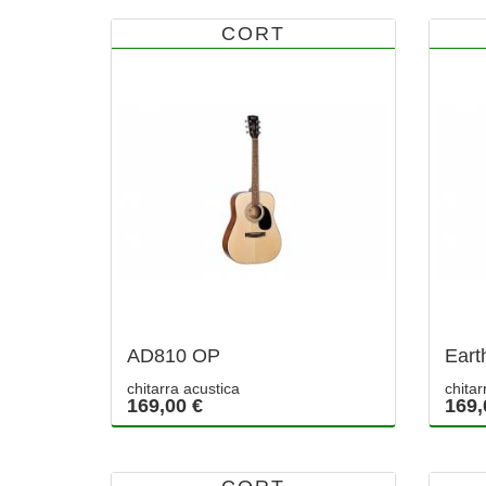
CORT
AD810 OP
Eart
chitarra acustica
chitar
169,00 €
169,