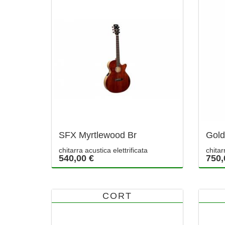
SFX Myrtlewood Br
Gol
chitarra acustica elettrificata
chitar
540,00 €
750,
CORT