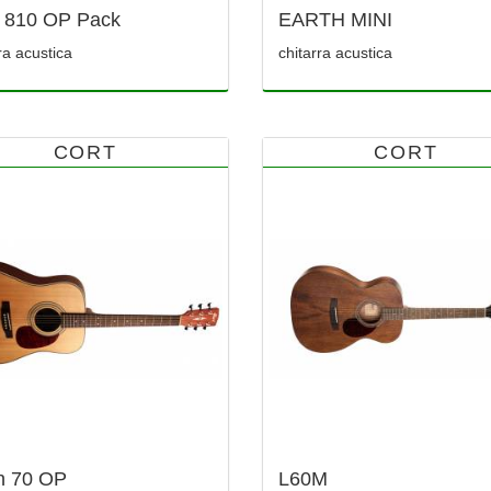
 810 OP Pack
EARTH MINI
ra acustica
chitarra acustica
CORT
CORT
h 70 OP
L60M