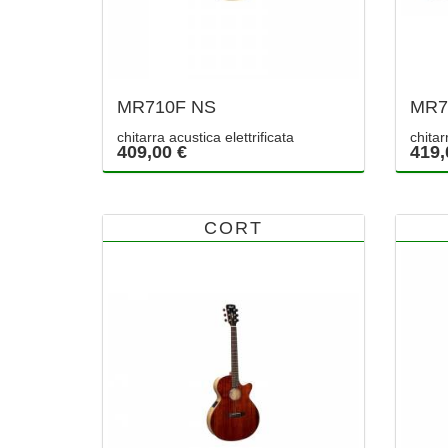
MR710F NS
MR7
chitarra acustica elettrificata
chitar
409,00 €
419,
CORT