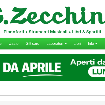
Pianoforti • Strumenti Musicali • Libri & Spartiti
e
Usato
Gift card
Laboratori
Libri
Info