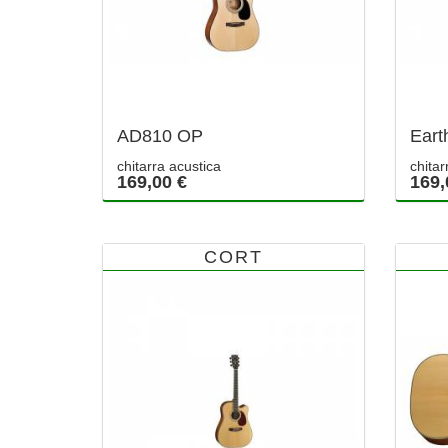
AD810 OP
Eart
chitarra acustica
chitar
169,00 €
169,
CORT