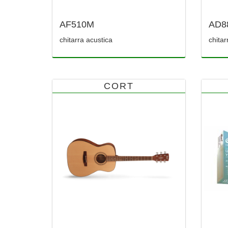
AF510M
AD8
chitarra acustica
chitar
CORT