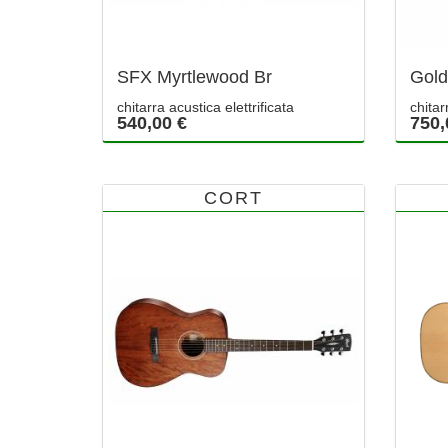
SFX Myrtlewood Br
Gol
chitarra acustica elettrificata
chitar
540,00 €
750,
CORT