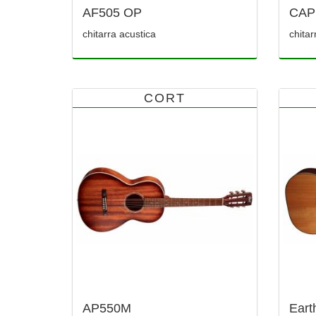
AF505 OP
CAP
chitarra acustica
chitar
CORT
AP550M
Eart