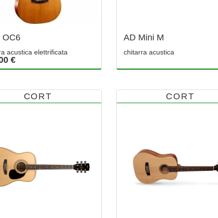
d OC6
AD Mini M
ra acustica elettrificata
chitarra acustica
00 €
CORT
CORT