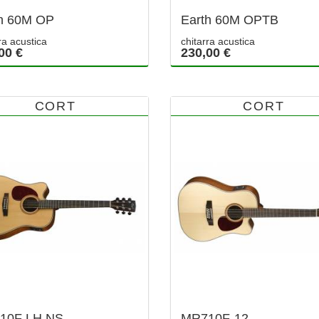
h 60M OP
Earth 60M OPTB
ra acustica
chitarra acustica
00 €
230,00 €
CORT
CORT
10F LH NS
MR710F-12