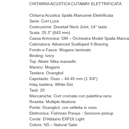
CHITARRA ACUSTICA CUTAWAY ELETTRIFICATA
Chitarra Acustica Spalla Mancante Elettrificata
Serie: Cort Luce
Costruzione: Dovetail Neck Joint, 14° tasto
Scala: 25.3" (643 mm)
Cassa Armonica: OM – Orchestra Model Spalla Manca
Catenatura: Advanced Scalloped X-Bracing
Fondo e Fasce: Mogano laminato
Binding: Ivory
Top: Abete Sitka massello
Manico: Mogano
Tastiera: Ovangkol
Capotasto: Osso – 44.45 mm (1 3/4″)
Inlay tastiera: White Dot
Tasti: 20
Meccaniche: Cort cromate con palettina nera
Rosetta: Multiple Abalone
Ponte: Ovangkol, con selletta in osso
Elettronica: Fishman Presys - Sonicore pickup
Corde: D'Addario EXP16 Light
Colore: NS – Natural Satin