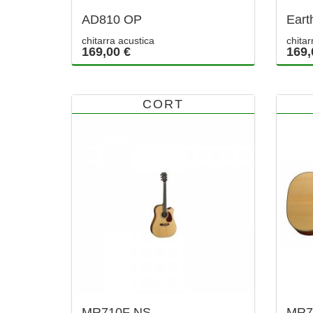
AD810 OP
Eart
chitarra acustica
chitar
169,00 €
169,
CORT
MR710F NS
MR7