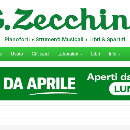
Pianoforti • Strumenti Musicali • Libri & Spartiti
e
Usato
Gift card
Laboratori
Libri
Info