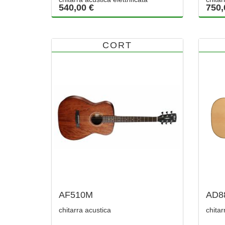
540,00 €
750,
CORT
AF510M
AD8
chitarra acustica
chitar