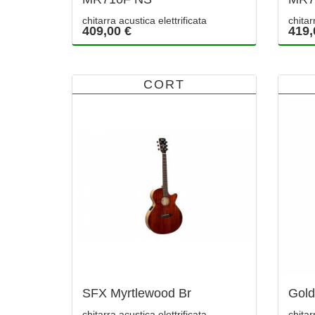
chitarra acustica elettrificata
chitar
409,00 €
419,
CORT
SFX Myrtlewood Br
Gol
chitarra acustica elettrificata
chitar