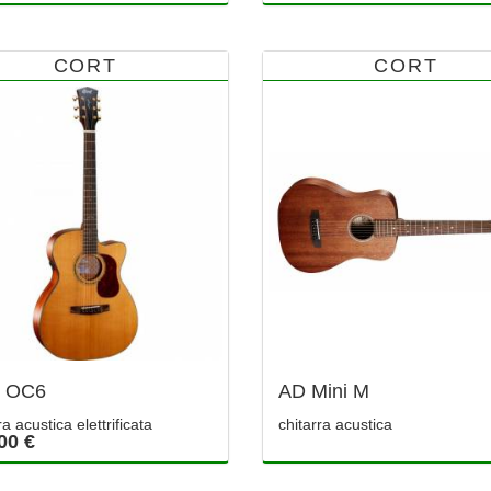
CORT
CORT
d OC6
AD Mini M
ra acustica elettrificata
chitarra acustica
00 €