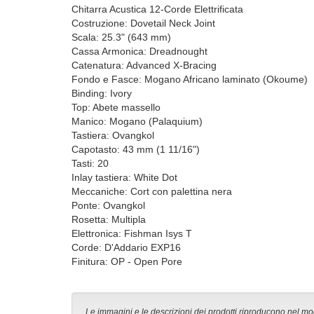
Chitarra Acustica 12-Corde Elettrificata
Costruzione: Dovetail Neck Joint
Scala: 25.3" (643 mm)
Cassa Armonica: Dreadnought
Catenatura: Advanced X-Bracing
Fondo e Fasce: Mogano Africano laminato (Okoume)
Binding: Ivory
Top: Abete massello
Manico: Mogano (Palaquium)
Tastiera: Ovangkol
Capotasto: 43 mm (1 11/16")
Tasti: 20
Inlay tastiera: White Dot
Meccaniche: Cort con palettina nera
Ponte: Ovangkol
Rosetta: Multipla
Elettronica: Fishman Isys T
Corde: D'Addario EXP16
Finitura: OP - Open Pore
Le immagini e le descrizioni dei prodotti riproducono nel modo