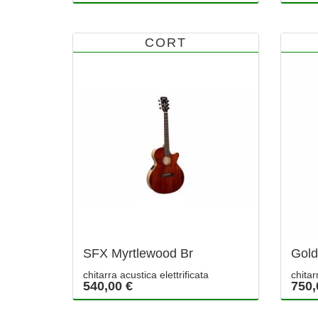
CORT
SFX Myrtlewood Br
Gol
chitarra acustica elettrificata
chitar
540,00 €
750,