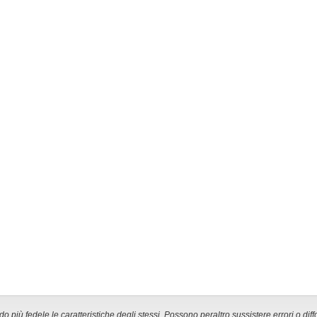
 più fedele le caratteristiche degli stessi. Possono peraltro sussistere errori o diff