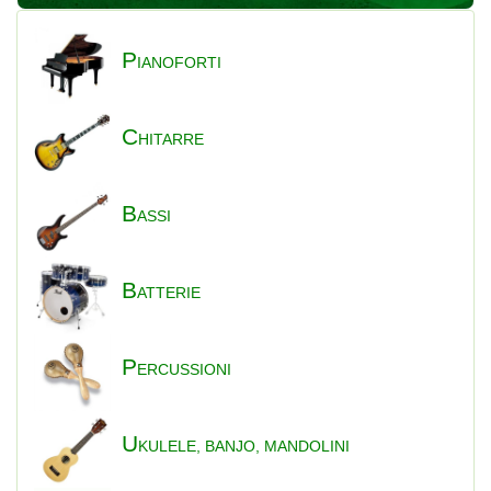
P
IANOFORTI
C
HITARRE
B
ASSI
B
ATTERIE
P
ERCUSSIONI
U
KULELE, BANJO, MANDOLINI