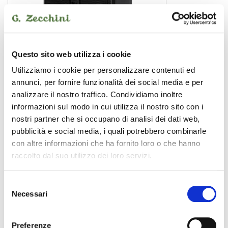
ART 912-A
Questo sito web utilizza i cookie
diffusore attivo
619,00 €
Utilizziamo i cookie per personalizzare contenuti ed
annunci, per fornire funzionalità dei social media e per
analizzare il nostro traffico. Condividiamo inoltre
ALTO
informazioni sul modo in cui utilizza il nostro sito con i
nostri partner che si occupano di analisi dei dati web,
PROMO
pubblicità e social media, i quali potrebbero combinarle
con altre informazioni che ha fornito loro o che hanno
raccolto dal suo utilizzo dei loro servizi.
Selezione
Necessari
del
consenso
Preferenze