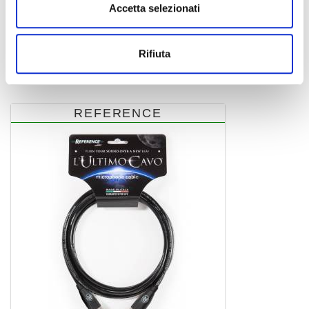
Accetta selezionati
ULTIMO.RCM-GBK-MF-3-A
cavo microfono
Rifiuta
46,50 €
REFERENCE