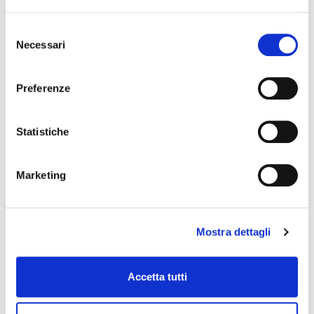
ULTIMO CAVO 3 MT
Selezione
cavo microfono
Necessari
del
46,40 €
consenso
Preferenze
REFERENCE
Statistiche
Marketing
Mostra dettagli
Accetta tutti