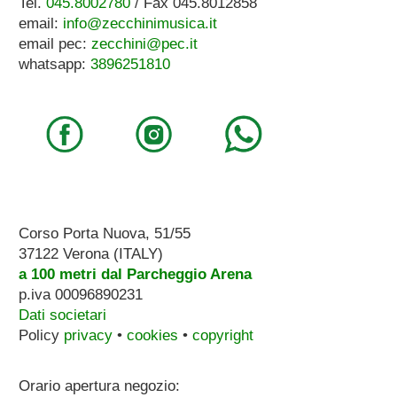
Tel.
045.8002780
/ Fax 045.8012858
email:
info@zecchinimusica.it
email pec:
zecchini@pec.it
whatsapp:
3896251810
Corso Porta Nuova, 51/55
37122 Verona (ITALY)
a 100 metri dal Parcheggio Arena
p.iva 00096890231
Dati societari
Policy
privacy
•
cookies
•
copyright
Orario apertura negozio: