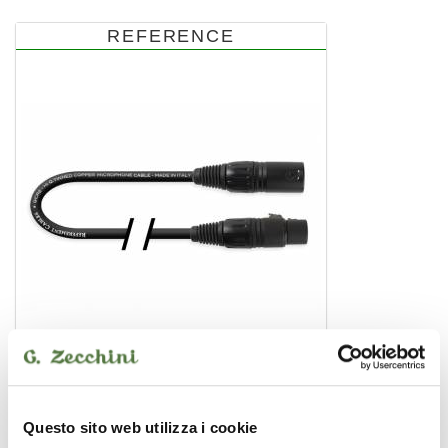
REFERENCE
REFEREMENT® MCR5 - 10 MT
cavo microfono
Questo sito web utilizza i cookie
41,60 €