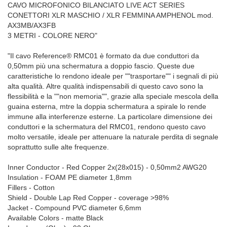
CAVO MICROFONICO BILANCIATO LIVE ACT SERIES
CONETTORI XLR MASCHIO / XLR FEMMINA AMPHENOL mod.
AX3MB/AX3FB
3 METRI - COLORE NERO"
"Il cavo Reference® RMC01 è formato da due conduttori da
0,50mm più una schermatura a doppio fascio. Queste due
caratteristiche lo rendono ideale per ""trasportare"" i segnali di più
alta qualità. Altre qualità indispensabili di questo cavo sono la
flessibilità e la ""non memoria"", grazie alla speciale mescola della
guaina esterna, mtre la doppia schermatura a spirale lo rende
immune alla interferenze esterne. La particolare dimensione dei
conduttori e la schermatura del RMC01, rendono questo cavo
molto versatile, ideale per attenuare la naturale perdita di segnale
soprattutto sulle alte frequenze.
Inner Conductor - Red Copper 2x(28x015) - 0,50mm2 AWG20
Insulation - FOAM PE diameter 1,8mm
Fillers - Cotton
Shield - Double Lap Red Copper - coverage >98%
Jacket - Compound PVC diameter 6,6mm
Available Colors - matte Black