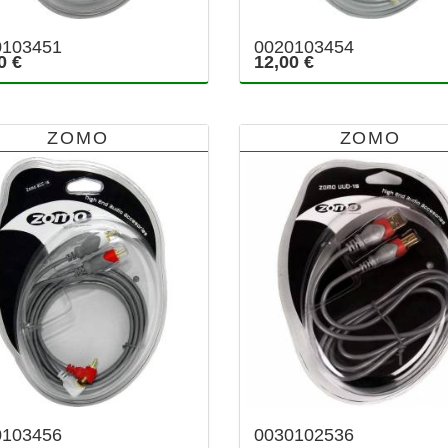
0103451
0020103454
0 €
12,00 €
ZOMO
ZOMO
0103456
0030102536