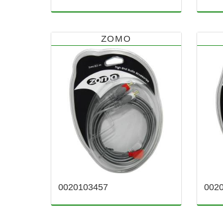
ZOMO
0020103457
002