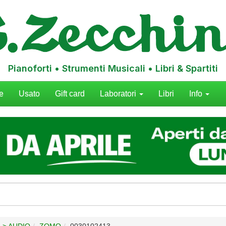
Pianoforti • Strumenti Musicali • Libri & Spartiti
e
Usato
Gift card
Laboratori
Libri
Info
 > AUDIO
ZOMO
0030102413