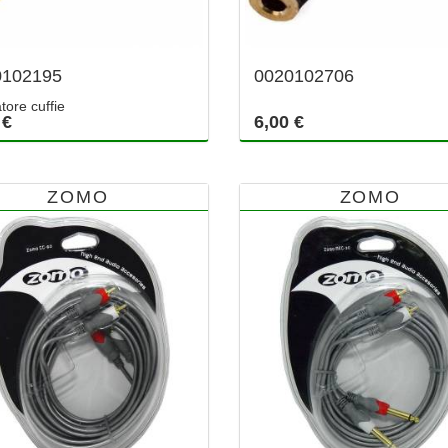
0102195
0020102706
tore cuffie
 €
6,00 €
ZOMO
ZOMO