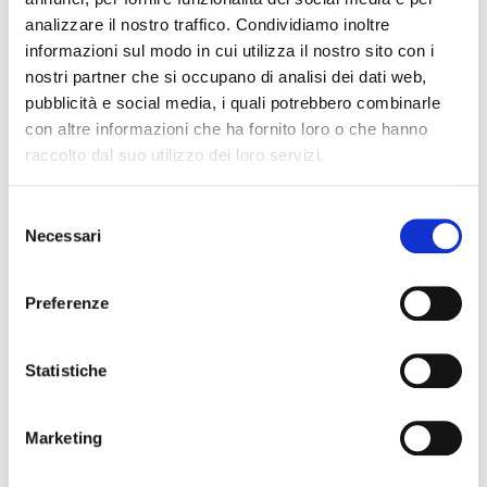
analizzare il nostro traffico. Condividiamo inoltre
informazioni sul modo in cui utilizza il nostro sito con i
nostri partner che si occupano di analisi dei dati web,
pubblicità e social media, i quali potrebbero combinarle
con altre informazioni che ha fornito loro o che hanno
raccolto dal suo utilizzo dei loro servizi.
Selezione
Necessari
del
0030102779
consenso
Preferenze
ZOMO
Statistiche
Marketing