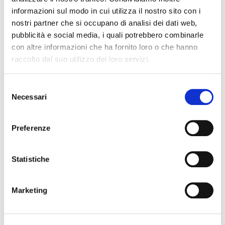
informazioni sul modo in cui utilizza il nostro sito con i
nostri partner che si occupano di analisi dei dati web,
pubblicità e social media, i quali potrebbero combinarle
con altre informazioni che ha fornito loro o che hanno
raccolto dal suo utilizzo dei loro servizi.
0020103454
Selezione
12,00 €
Necessari
del
consenso
Preferenze
ZOMO
Statistiche
Marketing