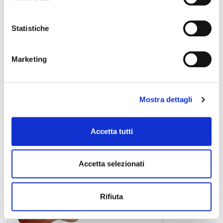
Statistiche
Arium Om Op
Marketing
chitarra acustica
Mostra dettagli
CORT
Accetta tutti
Accetta selezionati
Rifiuta