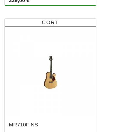
339,00 €
CORT
MR710F NS