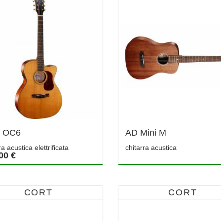
d OC6
AD Mini M
ra acustica elettrificata
chitarra acustica
00 €
CORT
CORT