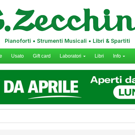
Pianoforti • Strumenti Musicali • Libri & Spartiti
e
Usato
Gift card
Laboratori
Libri
Info