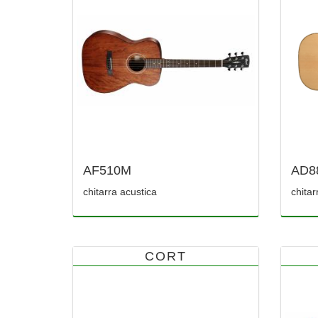
AF510M
AD8
chitarra acustica
chitar
CORT