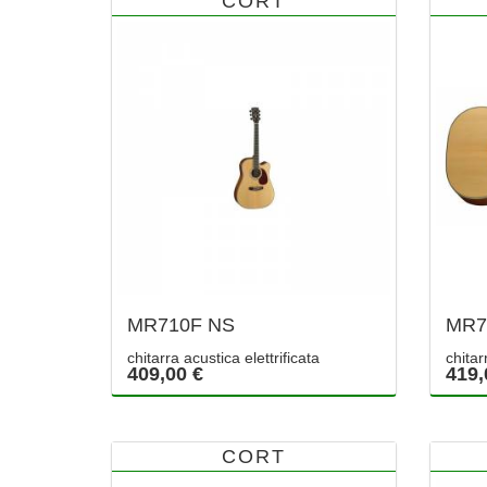
CORT
MR710F NS
MR7
chitarra acustica elettrificata
chitar
409,00 €
419,
CORT