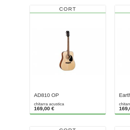
CORT
AD810 OP
Eart
chitarra acustica
chitar
169,00 €
169,