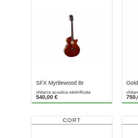
SFX Myrtlewood Br
Gol
chitarra acustica elettrificata
chitar
540,00 €
750,
CORT