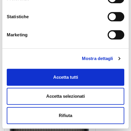
Statistiche
Marketing
Acoustasonic 15
amplificatoreper chitarra acust.
Mostra dettagli
FENDER
Accetta tutti
Accetta selezionati
Rifiuta