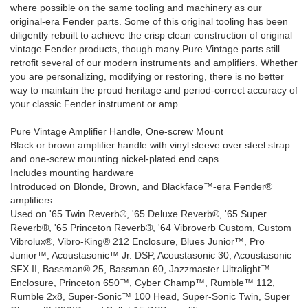
where possible on the same tooling and machinery as our
original-era Fender parts. Some of this original tooling has been
diligently rebuilt to achieve the crisp clean construction of original
vintage Fender products, though many Pure Vintage parts still
retrofit several of our modern instruments and amplifiers. Whether
you are personalizing, modifying or restoring, there is no better
way to maintain the proud heritage and period-correct accuracy of
your classic Fender instrument or amp.
Pure Vintage Amplifier Handle, One-screw Mount
Black or brown amplifier handle with vinyl sleeve over steel strap
and one-screw mounting nickel-plated end caps
Includes mounting hardware
Introduced on Blonde, Brown, and Blackface™-era Fender®
amplifiers
Used on '65 Twin Reverb®, '65 Deluxe Reverb®, '65 Super
Reverb®, '65 Princeton Reverb®, '64 Vibroverb Custom, Custom
Vibrolux®, Vibro-King® 212 Enclosure, Blues Junior™, Pro
Junior™, Acoustasonic™ Jr. DSP, Acoustasonic 30, Acoustasonic
SFX II, Bassman® 25, Bassman 60, Jazzmaster Ultralight™
Enclosure, Princeton 650™, Cyber Champ™, Rumble™ 112,
Rumble 2x8, Super-Sonic™ 100 Head, Super-Sonic Twin, Super