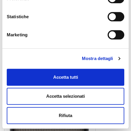
Statistiche
Acoustasonic 15
Marketing
amplificatoreper chitarra acust.
Mostra dettagli
FENDER
Accetta tutti
Accetta selezionati
Rifiuta