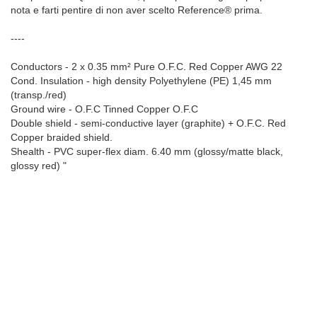
nota e farti pentire di non aver scelto Reference® prima.
----
Conductors - 2 x 0.35 mm² Pure O.F.C. Red Copper AWG 22
Cond. Insulation - high density Polyethylene (PE) 1,45 mm
(transp./red)
Ground wire - O.F.C Tinned Copper O.F.C
Double shield - semi-conductive layer (graphite) + O.F.C. Red
Copper braided shield.
Shealth - PVC super-flex diam. 6.40 mm (glossy/matte black,
glossy red) "