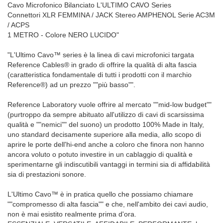
Cavo Microfonico Bilanciato L'ULTIMO CAVO Series
Connettori XLR FEMMINA / JACK Stereo AMPHENOL Serie AC3M
/ ACPS
1 METRO - Colore NERO LUCIDO"
"L'Ultimo Cavo™ series è la linea di cavi microfonici targata
Reference Cables® in grado di offrire la qualità di alta fascia
(caratteristica fondamentale di tutti i prodotti con il marchio
Reference®) ad un prezzo ""più basso"".
Reference Laboratory vuole offrire al mercato ""mid-low budget""
(purtroppo da sempre abituato all'utilizzo di cavi di scarsissima
qualità e ""nemici"" del suono) un prodotto 100% Made in Italy,
uno standard decisamente superiore alla media, allo scopo di
aprire le porte dell'hi-end anche a coloro che finora non hanno
ancora voluto o potuto investire in un cablaggio di qualità e
sperimentarne gli indiscutibili vantaggi in termini sia di affidabilità
sia di prestazioni sonore.
L'Ultimo Cavo™ è in pratica quello che possiamo chiamare
""compromesso di alta fascia"" e che, nell'ambito dei cavi audio,
non è mai esistito realmente prima d'ora.