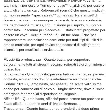
ESSENZIALE, VERSATILE, AFFIDABILE, PERFORMANTE, ha
tutti i crismi per essere ""un signor cavo"", anzi di più, per essere
a tutti gli effetti un cavo Reference® (con ciò che questo implica),
pur non essendo ""specializzato"" come i cavi Reference® di
fascia superiore, ma comunque capace di dare nuova linfa alle
tue performance musicali, con un suono più limpido, più ricco e
controllato... insomma più piacevole. E' stato infatti progettato per
essere un cavo ""multi-purpose"" e ""on the road"", cioè per
rappresentare una soluzione eccellente per tutti i tipi di utilizzi in
ambito musicale, per ogni device che necessiti di collegamenti
bilanciati, per musicisti e service audio.
Flessibilità e robustezza - Quanto basta, per sopportare
egregiamente tutti gli stress meccanici reiterati tipici di un intenso
utilizzo live.
Schermatura - Quanto basta, per non farti sentire più, in qualsiasi
contesto, alcun ronzio dovuto a interferenze elettromagnetiche.
Conducibilità - Quanto basta, per essere una scelta validissima
anche per connessioni di palco su lunghe distanze, dove di solito
emergono fenomeni di dispersione del segnale.
Affidabilità - Quanto basta, affinché possa essere tuo prezioso e
fidato alleato per anni e anni di live performance.
Trasparenza - Quanto basta, per sorprenderti già dopo prima