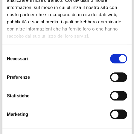
analizzare il nostro traffico. Condividiamo inoltre
informazioni sul modo in cui utilizza il nostro sito con i
nostri partner che si occupano di analisi dei dati web,
pubblicità e social media, i quali potrebbero combinarle
con altre informazioni che ha fornito loro o che hanno
raccolto dal suo utilizzo dei loro servizi.
Selezione
Necessari
del
consenso
Preferenze
REFEREMENT® MCR5 - 10 MT
cavo microfono
41,60 €
Statistiche
Marketing
REFERENCE