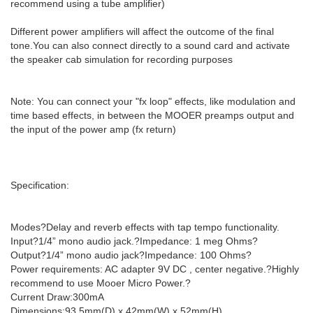
recommend using a tube amplifier)
Different power amplifiers will affect the outcome of the final
tone.You can also connect directly to a sound card and activate
the speaker cab simulation for recording purposes
Note: You can connect your "fx loop" effects, like modulation and
time based effects, in between the MOOER preamps output and
the input of the power amp (fx return)
Specification:
Modes?Delay and reverb effects with tap tempo functionality.
Input?1/4” mono audio jack.?Impedance: 1 meg Ohms?
Output?1/4” mono audio jack?Impedance: 100 Ohms?
Power requirements: AC adapter 9V DC , center negative.?Highly
recommend to use Mooer Micro Power.?
Current Draw:300mA
Dimensions:93.5mm(D) x 42mm(W) x 52mm(H)