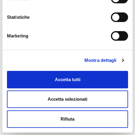
Radar
effetto simulatore
155,00 €
Statistiche
Marketing
MOOER
Mostra dettagli
Accetta tutti
Accetta selezionati
Rifiuta