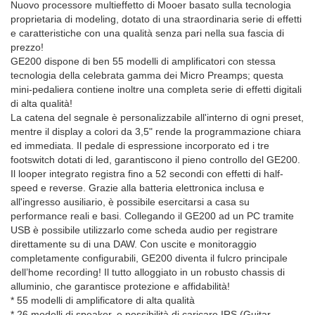
Nuovo processore multieffetto di Mooer basato sulla tecnologia
proprietaria di modeling, dotato di una straordinaria serie di effetti
e caratteristiche con una qualità senza pari nella sua fascia di
prezzo!
GE200 dispone di ben 55 modelli di amplificatori con stessa
tecnologia della celebrata gamma dei Micro Preamps; questa
mini-pedaliera contiene inoltre una completa serie di effetti digitali
di alta qualità!
La catena del segnale è personalizzabile all'interno di ogni preset,
mentre il display a colori da 3,5" rende la programmazione chiara
ed immediata. Il pedale di espressione incorporato ed i tre
footswitch dotati di led, garantiscono il pieno controllo del GE200.
Il looper integrato registra fino a 52 secondi con effetti di half-
speed e reverse. Grazie alla batteria elettronica inclusa e
all'ingresso ausiliario, è possibile esercitarsi a casa su
performance reali e basi. Collegando il GE200 ad un PC tramite
USB è possibile utilizzarlo come scheda audio per registrare
direttamente su di una DAW. Con uscite e monitoraggio
completamente configurabili, GE200 diventa il fulcro principale
dell’home recording! Il tutto alloggiato in un robusto chassis di
alluminio, che garantisce protezione e affidabilità!
* 55 modelli di amplificatore di alta qualità
* 26 modelli di speaker, e possibilità di caricare IRS (Guitar