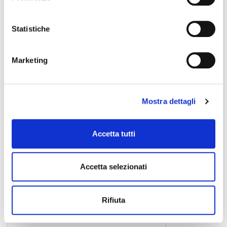
Statistiche
PREAMP X2
preamplificatore per chitarra
Marketing
165,00 €
Mostra dettagli
MOOER
Accetta tutti
Accetta selezionati
Rifiuta