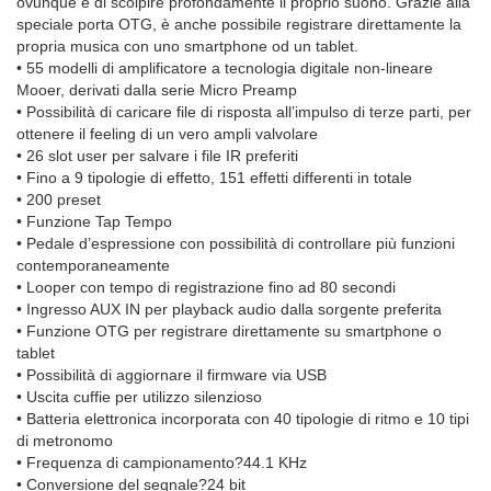
ovunque e di scolpire profondamente il proprio suono. Grazie alla
speciale porta OTG, è anche possibile registrare direttamente la
propria musica con uno smartphone od un tablet.
• 55 modelli di amplificatore a tecnologia digitale non-lineare
Mooer, derivati dalla serie Micro Preamp
• Possibilità di caricare file di risposta all’impulso di terze parti, per
ottenere il feeling di un vero ampli valvolare
• 26 slot user per salvare i file IR preferiti
• Fino a 9 tipologie di effetto, 151 effetti differenti in totale
• 200 preset
• Funzione Tap Tempo
• Pedale d’espressione con possibilità di controllare più funzioni
contemporaneamente
• Looper con tempo di registrazione fino ad 80 secondi
• Ingresso AUX IN per playback audio dalla sorgente preferita
• Funzione OTG per registrare direttamente su smartphone o
tablet
• Possibilità di aggiornare il firmware via USB
• Uscita cuffie per utilizzo silenzioso
• Batteria elettronica incorporata con 40 tipologie di ritmo e 10 tipi
di metronomo
• Frequenza di campionamento?44.1 KHz
• Conversione del segnale?24 bit