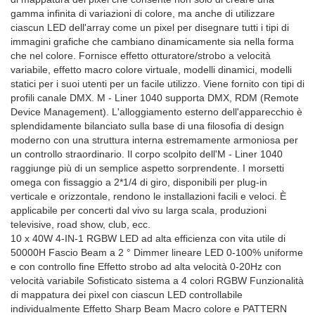
gamma infinita di variazioni di colore, ma anche di utilizzare
ciascun LED dell'array come un pixel per disegnare tutti i tipi di
immagini grafiche che cambiano dinamicamente sia nella forma
che nel colore. Fornisce effetto otturatore/strobo a velocità
variabile, effetto macro colore virtuale, modelli dinamici, modelli
statici per i suoi utenti per un facile utilizzo. Viene fornito con tipi di
profili canale DMX. M - Liner 1040 supporta DMX, RDM (Remote
Device Management). L'alloggiamento esterno dell'apparecchio è
splendidamente bilanciato sulla base di una filosofia di design
moderno con una struttura interna estremamente armoniosa per
un controllo straordinario. Il corpo scolpito dell'M - Liner 1040
raggiunge più di un semplice aspetto sorprendente. I morsetti
omega con fissaggio a 2*1/4 di giro, disponibili per plug-in
verticale e orizzontale, rendono le installazioni facili e veloci. È
applicabile per concerti dal vivo su larga scala, produzioni
televisive, road show, club, ecc.
10 x 40W 4-IN-1 RGBW LED ad alta efficienza con vita utile di
50000H Fascio Beam a 2 ° Dimmer lineare LED 0-100% uniforme
e con controllo fine Effetto strobo ad alta velocità 0-20Hz con
velocità variabile Sofisticato sistema a 4 colori RGBW Funzionalità
di mappatura dei pixel con ciascun LED controllabile
individualmente Effetto Sharp Beam Macro colore e PATTERN