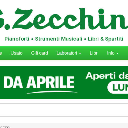
Pianoforti • Strumenti Musicali • Libri & Spartiti
e
Usato
Gift card
Laboratori
Libri
Info
3575B