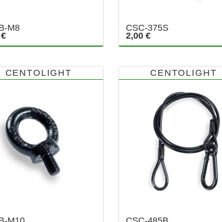
B-M8
CSC-375S
 €
2,00 €
CENTOLIGHT
CENTOLIGHT
B-M10
CSC-485B