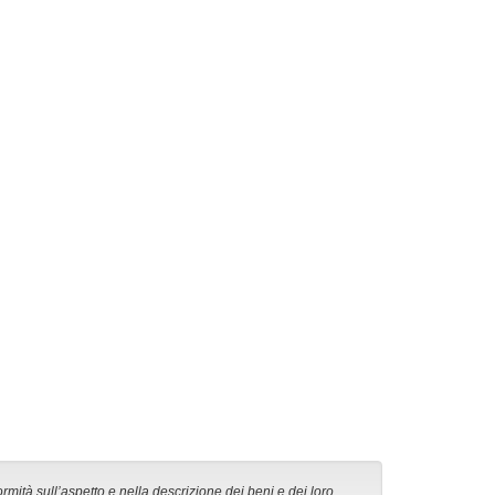
ormità sull’aspetto e nella descrizione dei beni e dei loro