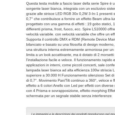
Questa testa mobile a fascio laser della serie Spire è
sorgente laser bianca, integrata con un esclusivo siste
grazie alle strisce LED RGB 30x 0,2W 3-In-1 presenti su
0,7° che contribuisce a fornire un effetto Beam ultra-lu
progettato con una gamma di effetti : 19 gobo statici, 17
differenti prisma, frost, fuoco, ecc. Spire LS10000 off
velocità variabile. con velocità variabile che offre un ef
Supporta il controllo DMX e RDM (Remote Device Mana
bilanciato e basato su una filosofia di design moderno
una struttura interna estremamente armoniosa per un co
limita a un look accattivante, ma è dotato di 2 morsetti
l'installazione facile e veloce. Il funzionamento rapid
applicazioni in interni, come piccoli concerti, sale confe
lampada laser bianca ad alta efficienza 100w striscia
superiore a 30.000 H Funzionamento silenzioso Set di o
di 0,7°. Movimento Pan/Tilt continuo a 360°, veloce e f
effetto a 6 colori Anello con Led per effetti con diver
con 4 Prisma e sovrapposizione, effetto morphing Effet
schermata per un segnale stabile senza interferenze
Le immagini e le descrizioni dei prodotti riproducono nel modo