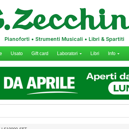
Pianoforti • Strumenti Musicali • Libri & Spartiti
e
Usato
Gift card
Laboratori
Libri
Info
 LS10000-SET