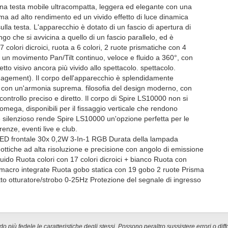
 una testa mobile ultracompatta, leggera ed elegante con una
ma ad alto rendimento ed un vivido effetto di luce dinamica
lla testa. L'apparecchio è dotato di un fascio di apertura di
ngo che si avvicina a quello di un fascio parallelo, ed è
 colori dicroici, ruota a 6 colori, 2 ruote prismatiche con 4
re un movimento Pan/Tilt continuo, veloce e fluido a 360°, con
fetto visivo ancora più vivido allo spettacolo. spettacolo.
gement). Il corpo dell'apparecchio è splendidamente
, con un'armonia suprema. filosofia del design moderno, con
ntrollo preciso e diretto. Il corpo di Spire LS10000 non si
 omega, disponibili per il fissaggio verticale che rendono
o e silenzioso rende Spire LS10000 un'opzione perfetta per le
renze, eventi live e club.
 LED frontale 30x 0,2W 3-In-1 RGB Durata della lampada
ttiche ad alta risoluzione e precisione con angolo di emissione
luido Ruota colori con 17 colori dicroici + bianco Ruota con
se macro integrate Ruota gobo statica con 19 gobo 2 ruote Prisma
to otturatore/strobo 0-25Hz Protezione del segnale di ingresso
 più fedele le caratteristiche degli stessi. Possono peraltro sussistere errori o diff