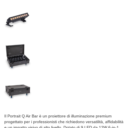
Il Portrait Q Air Bar è un proiettore di illuminazione premium
progettato per i professionisti che richiedono versatilità, affidabilità
e un impatto visivo di alto livello. Dotato di 9 LED da 12W 6-in-1,