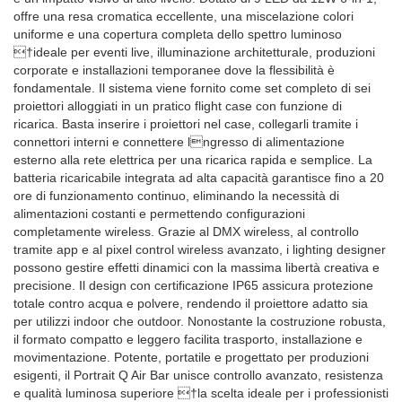
offre una resa cromatica eccellente, una miscelazione colori
uniforme e una copertura completa dello spettro luminoso
†ideale per eventi live, illuminazione architetturale, produzioni
corporate e installazioni temporanee dove la flessibilità è
fondamentale. Il sistema viene fornito come set completo di sei
proiettori alloggiati in un pratico flight case con funzione di
ricarica. Basta inserire i proiettori nel case, collegarli tramite i
connettori interni e connettere l⁩ngresso di alimentazione
esterno alla rete elettrica per una ricarica rapida e semplice. La
batteria ricaricabile integrata ad alta capacità garantisce fino a 20
ore di funzionamento continuo, eliminando la necessità di
alimentazioni costanti e permettendo configurazioni
completamente wireless. Grazie al DMX wireless, al controllo
tramite app e al pixel control wireless avanzato, i lighting designer
possono gestire effetti dinamici con la massima libertà creativa e
precisione. Il design con certificazione IP65 assicura protezione
totale contro acqua e polvere, rendendo il proiettore adatto sia
per utilizzi indoor che outdoor. Nonostante la costruzione robusta,
il formato compatto e leggero facilita trasporto, installazione e
movimentazione. Potente, portatile e progettato per produzioni
esigenti, il Portrait Q Air Bar unisce controllo avanzato, resistenza
e qualità luminosa superiore †la scelta ideale per i professionisti