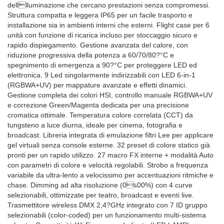
dell⁩lluminazione che cercano prestazioni senza compromessi.
Struttura compatta e leggera IP65 per un facile trasporto e
installazione sia in ambienti interni che esterni. Flight case per 6
unità con funzione di ricarica incluso per stoccaggio sicuro e
rapido dispiegamento. Gestione avanzata del calore, con
riduzione progressiva della potenza a 60/70/80?°C e
spegnimento di emergenza a 90?°C per proteggere LED ed
elettronica. 9 Led singolarmente indirizzabili con LED 6-in-1
(RGBWA+UV) per mappature avanzate e effetti dinamici.
Gestione completa dei colori HSI, controllo manuale RGBWA+UV
e correzione Green/Magenta dedicata per una precisione
cromatica ottimale. Temperatura colore correlata (CCT) da
tungsteno a luce diurna, ideale per cinema, fotografia e
broadcast. Libreria integrata di emulazione filtri Lee per applicare
gel virtuali senza console esterne. 32 preset di colore statico già
pronti per un rapido utilizzo. 27 macro FX interne + modalità Auto
con parametri di colore e velocità regolabili. Strobo a frequenza
variabile da ultra-lento a velocissimo per accentuazioni ritmiche e
chase. Dimming ad alta risoluzione (0‱00%) con 4 curve
selezionabili, ottimizzate per teatro, broadcast e eventi live.
Trasmettitore wireless DMX 2,4?GHz integrato con 7 ID gruppo
selezionabili (color-coded) per un funzionamento multi-sistema