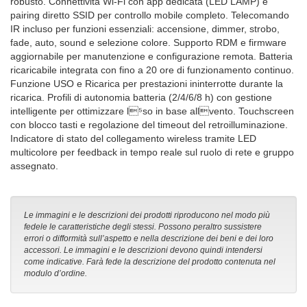
robusto. Connettività Wi-Fi con app dedicata (LED LAMP) e
pairing diretto SSID per controllo mobile completo. Telecomando
IR incluso per funzioni essenziali: accensione, dimmer, strobo,
fade, auto, sound e selezione colore. Supporto RDM e firmware
aggiornabile per manutenzione e configurazione remota. Batteria
ricaricabile integrata con fino a 20 ore di funzionamento continuo.
Funzione USO e Ricarica per prestazioni ininterrotte durante la
ricarica. Profili di autonomia batteria (2/4/6/8 h) con gestione
intelligente per ottimizzare l⁵so in base all⁥vento. Touchscreen
con blocco tasti e regolazione del timeout del retroilluminazione.
Indicatore di stato del collegamento wireless tramite LED
multicolore per feedback in tempo reale sul ruolo di rete e gruppo
assegnato.
Le immagini e le descrizioni dei prodotti riproducono nel modo più
fedele le caratteristiche degli stessi. Possono peraltro sussistere
errori o difformità sull’aspetto e nella descrizione dei beni e dei loro
accessori. Le immagini e le descrizioni devono quindi intendersi
come indicative. Farà fede la descrizione del prodotto contenuta nel
modulo d’ordine.