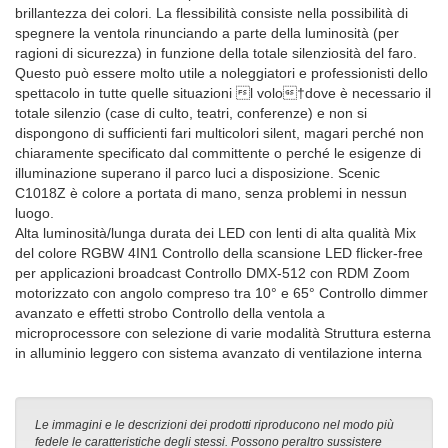
brillantezza dei colori. La flessibilità consiste nella possibilità di
spegnere la ventola rinunciando a parte della luminosità (per
ragioni di sicurezza) in funzione della totale silenziosità del faro.
Questo può essere molto utile a noleggiatori e professionisti dello
spettacolo in tutte quelle situazioni ⁡l volo†dove è necessario il
totale silenzio (case di culto, teatri, conferenze) e non si
dispongono di sufficienti fari multicolori silent, magari perché non
chiaramente specificato dal committente o perché le esigenze di
illuminazione superano il parco luci a disposizione. Scenic
C1018Z è colore a portata di mano, senza problemi in nessun
luogo.
Alta luminosità/lunga durata dei LED con lenti di alta qualità Mix
del colore RGBW 4IN1 Controllo della scansione LED flicker-free
per applicazioni broadcast Controllo DMX-512 con RDM Zoom
motorizzato con angolo compreso tra 10° e 65° Controllo dimmer
avanzato e effetti strobo Controllo della ventola a
microprocessore con selezione di varie modalità Struttura esterna
in alluminio leggero con sistema avanzato di ventilazione interna
Le immagini e le descrizioni dei prodotti riproducono nel modo più
fedele le caratteristiche degli stessi. Possono peraltro sussistere