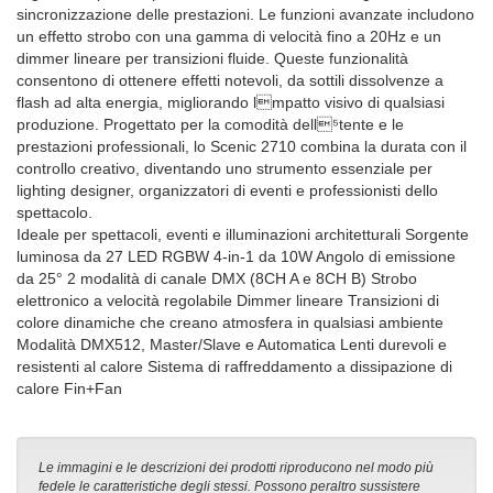
sincronizzazione delle prestazioni. Le funzioni avanzate includono
un effetto strobo con una gamma di velocità fino a 20Hz e un
dimmer lineare per transizioni fluide. Queste funzionalità
consentono di ottenere effetti notevoli, da sottili dissolvenze a
flash ad alta energia, migliorando l⁩mpatto visivo di qualsiasi
produzione. Progettato per la comodità dell⁵tente e le
prestazioni professionali, lo Scenic 2710 combina la durata con il
controllo creativo, diventando uno strumento essenziale per
lighting designer, organizzatori di eventi e professionisti dello
spettacolo.
Ideale per spettacoli, eventi e illuminazioni architetturali Sorgente
luminosa da 27 LED RGBW 4-in-1 da 10W Angolo di emissione
da 25° 2 modalità di canale DMX (8CH A e 8CH B) Strobo
elettronico a velocità regolabile Dimmer lineare Transizioni di
colore dinamiche che creano atmosfera in qualsiasi ambiente
Modalità DMX512, Master/Slave e Automatica Lenti durevoli e
resistenti al calore Sistema di raffreddamento a dissipazione di
calore Fin+Fan
Le immagini e le descrizioni dei prodotti riproducono nel modo più
fedele le caratteristiche degli stessi. Possono peraltro sussistere