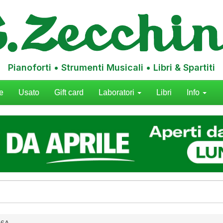
Pianoforti • Strumenti Musicali • Libri & Spartiti
e
Usato
Gift card
Laboratori
Libri
Info
76A