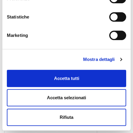
Statistiche
LCT-450
Marketing
399,00 €
Mostra dettagli
LEWITT
Accetta tutti
Accetta selezionati
Rifiuta