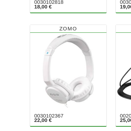
0030102818
003
18,00 €
19,0
ZOMO
0030102367
002
22,00 €
25,0