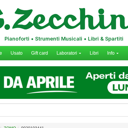
Pianoforti • Strumenti Musicali • Libri & Spartiti
e
Usato
Gift card
Laboratori
Libri
Info
ZOMO
0020103441