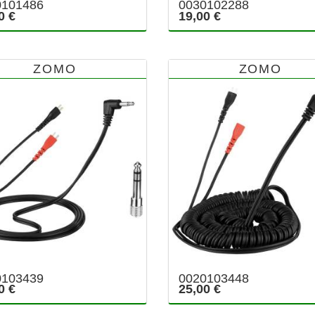
0101486
0030102288
0 €
19,00 €
ZOMO
ZOMO
0103439
0020103448
0 €
25,00 €