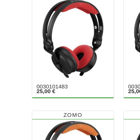
0030101483
003
25,00 €
25,0
ZOMO