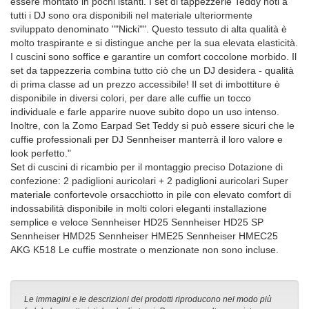
essere montato in pochi istanti. I set di tappezzerie Teddy noti a
tutti i DJ sono ora disponibili nel materiale ulteriormente
sviluppato denominato ""Nicki"". Questo tessuto di alta qualità è
molto traspirante e si distingue anche per la sua elevata elasticità.
I cuscini sono soffice e garantire un comfort coccolone morbido. Il
set da tappezzeria combina tutto ciò che un DJ desidera - qualità
di prima classe ad un prezzo accessibile! Il set di imbottiture è
disponibile in diversi colori, per dare alle cuffie un tocco
individuale e farle apparire nuove subito dopo un uso intenso.
Inoltre, con la Zomo Earpad Set Teddy si può essere sicuri che le
cuffie professionali per DJ Sennheiser manterrà il loro valore e
look perfetto."
Set di cuscini di ricambio per il montaggio preciso Dotazione di
confezione: 2 padiglioni auricolari + 2 padiglioni auricolari Super
materiale confortevole orsacchiotto in pile con elevato comfort di
indossabilità disponibile in molti colori eleganti installazione
semplice e veloce Sennheiser HD25 Sennheiser HD25 SP
Sennheiser HMD25 Sennheiser HME25 Sennheiser HMEC25
AKG K518 Le cuffie mostrate o menzionate non sono incluse.
Le immagini e le descrizioni dei prodotti riproducono nel modo più