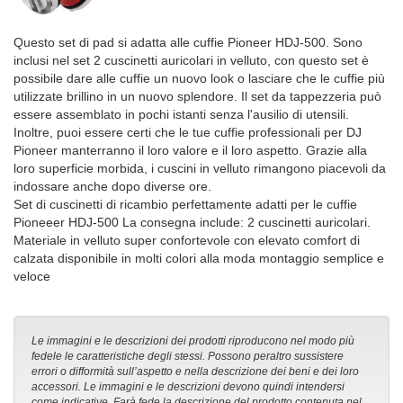
Questo set di pad si adatta alle cuffie Pioneer HDJ-500. Sono
inclusi nel set 2 cuscinetti auricolari in velluto, con questo set è
possibile dare alle cuffie un nuovo look o lasciare che le cuffie più
utilizzate brillino in un nuovo splendore. Il set da tappezzeria può
essere assemblato in pochi istanti senza l'ausilio di utensili.
Inoltre, puoi essere certi che le tue cuffie professionali per DJ
Pioneer manterranno il loro valore e il loro aspetto. Grazie alla
loro superficie morbida, i cuscini in velluto rimangono piacevoli da
indossare anche dopo diverse ore.
Set di cuscinetti di ricambio perfettamente adatti per le cuffie
Pioneeer HDJ-500 La consegna include: 2 cuscinetti auricolari.
Materiale in velluto super confortevole con elevato comfort di
calzata disponibile in molti colori alla moda montaggio semplice e
veloce
Le immagini e le descrizioni dei prodotti riproducono nel modo più
fedele le caratteristiche degli stessi. Possono peraltro sussistere
errori o difformità sull’aspetto e nella descrizione dei beni e dei loro
accessori. Le immagini e le descrizioni devono quindi intendersi
come indicative. Farà fede la descrizione del prodotto contenuta nel