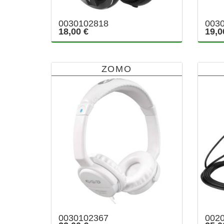
0030102818
003
18,00 €
19,0
ZOMO
0030102367
002