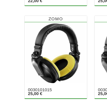
22,00 €
25,0
ZOMO
0030101015
003
25,00 €
25,0