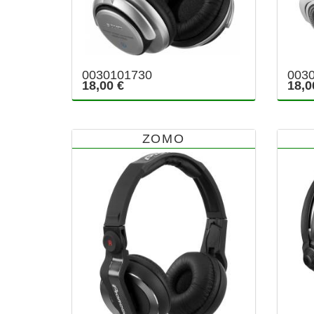
0030101730
003
18,00 €
18,0
ZOMO