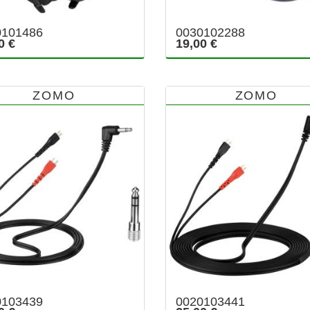
0101486
0030102288
0 €
19,00 €
ZOMO
ZOMO
0103439
0020103441