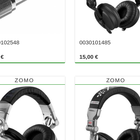
0102548
0030101485
 €
15,00 €
ZOMO
ZOMO