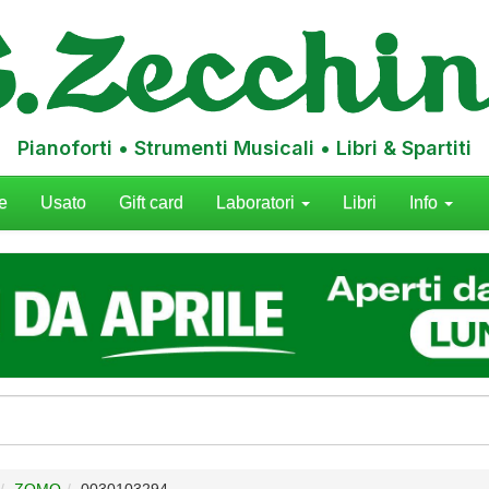
Pianoforti • Strumenti Musicali • Libri & Spartiti
e
Usato
Gift card
Laboratori
Libri
Info
ZOMO
0030103294