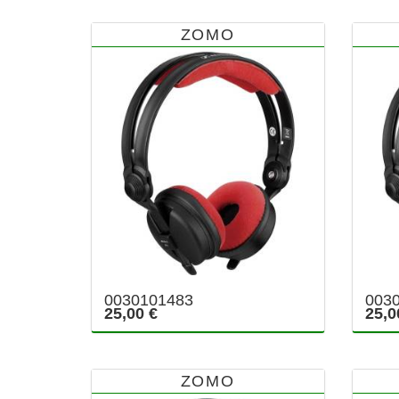
ZOMO
0030101483
003
25,00 €
25,0
ZOMO