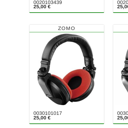
0020103439
002
25,00 €
25,0
ZOMO
0030101017
003
25,00 €
25,0