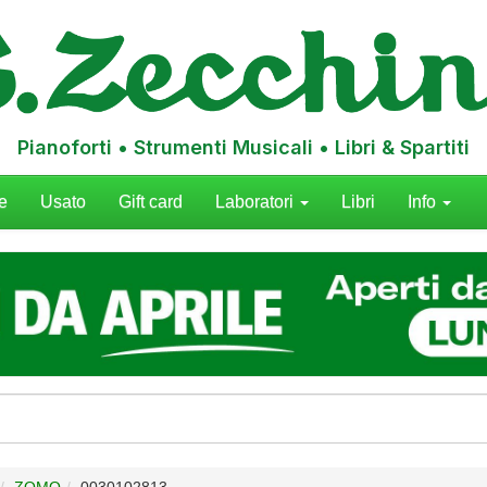
Pianoforti • Strumenti Musicali • Libri & Spartiti
e
Usato
Gift card
Laboratori
Libri
Info
ZOMO
0030102813