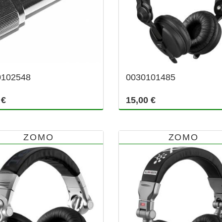
0102548
0030101485
 €
15,00 €
ZOMO
ZOMO