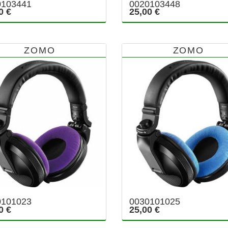
0103441
0020103448
0 €
25,00 €
ZOMO
ZOMO
0101023
0030101025
0 €
25,00 €