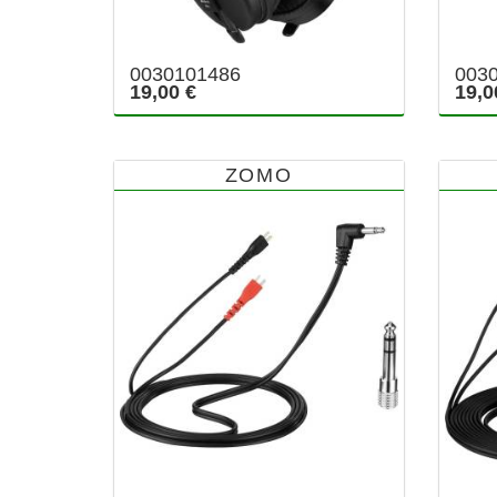
0030101486
003
19,00 €
19,0
ZOMO