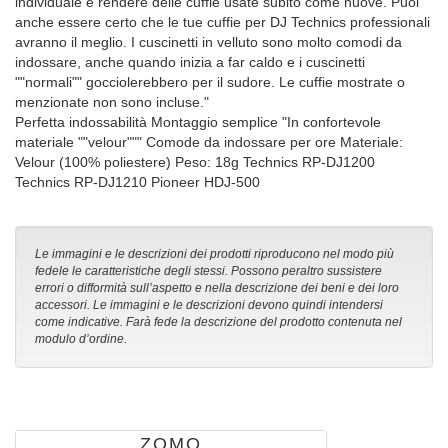
individuale e rendere delle cuffie usate subito come nuove. Puoi
anche essere certo che le tue cuffie per DJ Technics professionali
avranno il meglio. I cuscinetti in velluto sono molto comodi da
indossare, anche quando inizia a far caldo e i cuscinetti
""normali"" gocciolerebbero per il sudore. Le cuffie mostrate o
menzionate non sono incluse."
Perfetta indossabilità Montaggio semplice "In confortevole
materiale ""velour""" Comode da indossare per ore Materiale:
Velour (100% poliestere) Peso: 18g Technics RP-DJ1200
Technics RP-DJ1210 Pioneer HDJ-500
Le immagini e le descrizioni dei prodotti riproducono nel modo più
fedele le caratteristiche degli stessi. Possono peraltro sussistere
errori o difformità sull’aspetto e nella descrizione dei beni e dei loro
accessori. Le immagini e le descrizioni devono quindi intendersi
come indicative. Farà fede la descrizione del prodotto contenuta nel
modulo d’ordine.
ZOMO